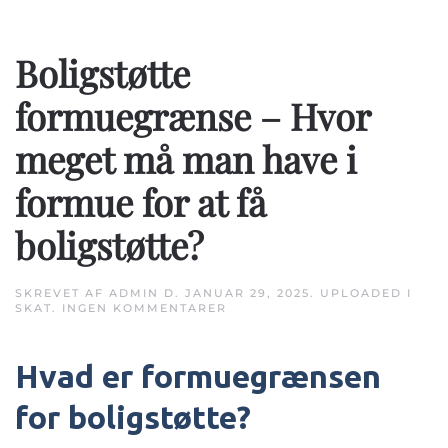
Boligstøtte
formuegrænse – Hvor
meget må man have i
formue for at få
boligstøtte?
SKREVET AF
ADMIN
D.
JANUAR 29, 2025
. UPLOADED I
TIL
SKAT
.
INGEN KOMMENTARER
BOLIGSTØTTE
FORMUEGRÆNSE
–
Hvad er formuegrænsen
HVOR
MEGET
MÅ
for boligstøtte?
MAN
HAVE
I