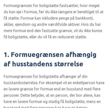
FORMUE
Formuegrænsen for boligstøtte fastsætter, hvor meget
FOR
AT
du kan eje i formue, før du ikke længere er berettiget til at
FÅ
BOLIGSTØTTE?
få støtte. Formue kan inkludere penge på bankkonti,
aktier, ejendom og andre værdifulde aktiver. Hvis du har
mere formue end den fastsatte grænse, vil du ikke kunne
få boligstøtte, eller du vil få en reduceret støtte.
1. Formuegrænsen afhængig
af husstandens størrelse
Formuegrænsen for boligstøtte afhænger af din
husstandsstørrelse. For eksempel vil en enkeltperson have
en lavere grænse for formue end en husstand med flere
personer. Dette betyder, at en person, der bor alene, kan
have en lavere formue og stadig få boligstøtte, mens en
husstand med flere personer kan have en højere