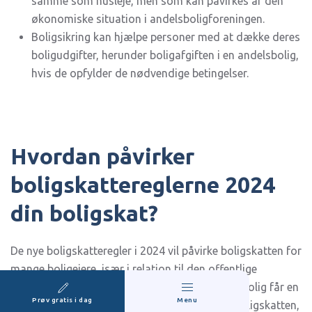
samme som husleje, men som kan påvirkes af den
økonomiske situation i andelsboligforeningen.
Boligsikring kan hjælpe personer med at dække deres
boligudgifter, herunder boligafgiften i en andelsbolig,
hvis de opfylder de nødvendige betingelser.
Hvordan påvirker
boligskattereglerne 2024
din boligskat?
De nye boligskatteregler i 2024 vil påvirke boligskatten for
mange boligejere, især i relation til den offentlige
vurdering og ejendomsværdiskatten. Hvis din bolig får en
Prøv gratis i dag
Menu
højere vurdering, kan du opleve en stigning i boligskatten,