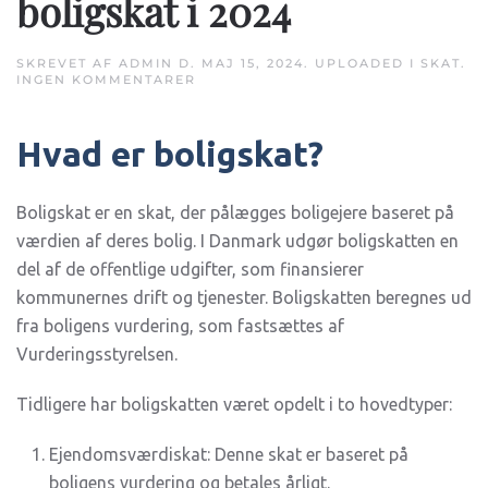
boligskat i 2024
SKREVET AF
ADMIN
D.
MAJ 15, 2024
. UPLOADED I
SKAT
.
TIL
INGEN KOMMENTARER
BEREGNING
AF
BOLIGSKAT
Hvad er boligskat?
OG
DE
NYE
REGLER
FOR
Boligskat er en skat, der pålægges boligejere baseret på
BOLIGSKAT
værdien af deres bolig. I Danmark udgør boligskatten en
I
2024
del af de offentlige udgifter, som finansierer
kommunernes drift og tjenester. Boligskatten beregnes ud
fra boligens vurdering, som fastsættes af
Vurderingsstyrelsen.
Tidligere har boligskatten været opdelt i to hovedtyper:
Ejendomsværdiskat: Denne skat er baseret på
boligens vurdering og betales årligt.