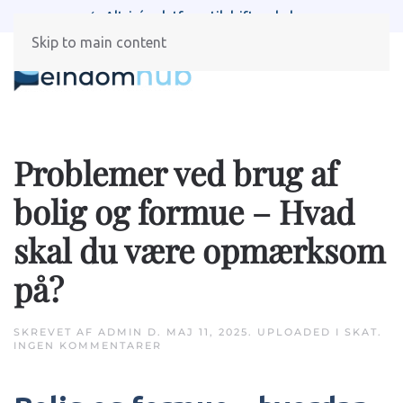
Spar tid med automatiserede processer
Skip to main content
Problemer ved brug af
bolig og formue – Hvad
skal du være opmærksom
på?
SKREVET AF
ADMIN
D.
MAJ 11, 2025
. UPLOADED I
SKAT
.
TIL
INGEN KOMMENTARER
PROBLEMER
VED
BRUG
AF