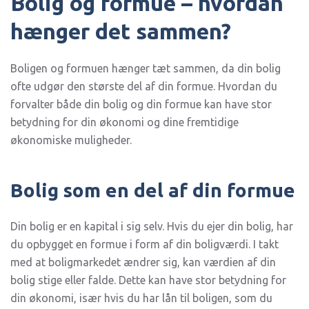
Bolig og formue – hvordan
BOLIG
OG
hænger det sammen?
FORMUE
–
HVAD
SKAL
Boligen og formuen hænger tæt sammen, da din bolig
DU
VÆRE
ofte udgør den største del af din formue. Hvordan du
OPMÆRKSOM
PÅ?
forvalter både din bolig og din formue kan have stor
betydning for din økonomi og dine fremtidige
økonomiske muligheder.
Bolig som en del af din formue
Din bolig er en kapital i sig selv. Hvis du ejer din bolig, har
du opbygget en formue i form af din boligværdi. I takt
med at boligmarkedet ændrer sig, kan værdien af din
bolig stige eller falde. Dette kan have stor betydning for
din økonomi, især hvis du har lån til boligen, som du