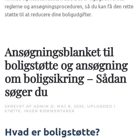
reglerne og ansøgningsproceduren, så du kan få den rette
støtte til at reducere dine boligudgifter.
Ansøgningsblanket til
boligstøtte og ansøgning
om boligsikring – Sådan
søger du
SKREVET AF
ADMIN
D.
MAJ 8, 2025
. UPLOADED I
TIL
STØTTE
.
INGEN KOMMENTARER
ANSØGNINGSBLANKET
TIL
BOLIGSTØTTE
Hvad er boligstøtte?
OG
ANSØGNING