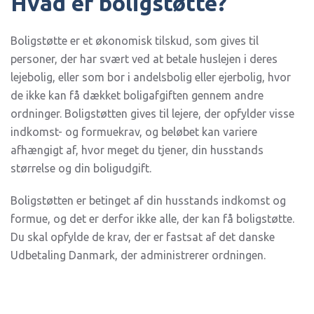
Hvad er boligstøtte?
KAN
FÅ
BOLIGSTØTTE,
OG
Boligstøtte er et økonomisk tilskud, som gives til
HVAD
personer, der har svært ved at betale huslejen i deres
SKAL
DU
lejebolig, eller som bor i andelsbolig eller ejerbolig, hvor
VÆRE
OPMÆRKSOM
de ikke kan få dækket boligafgiften gennem andre
PÅ?
ordninger. Boligstøtten gives til lejere, der opfylder visse
indkomst- og formuekrav, og beløbet kan variere
afhængigt af, hvor meget du tjener, din husstands
størrelse og din boligudgift.
Boligstøtten er betinget af din husstands indkomst og
formue, og det er derfor ikke alle, der kan få boligstøtte.
Du skal opfylde de krav, der er fastsat af det danske
Udbetaling Danmark, der administrerer ordningen.