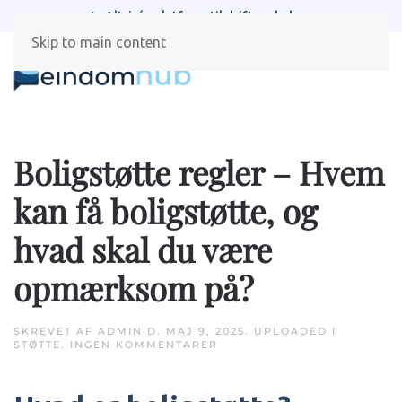
Spar tid med automatiserede processer
Skip to main content
Boligstøtte regler – Hvem
kan få boligstøtte, og
hvad skal du være
opmærksom på?
SKREVET AF
ADMIN
D.
MAJ 9, 2025
. UPLOADED I
TIL
STØTTE
.
INGEN KOMMENTARER
BOLIGSTØTTE
REGLER
–
HVEM