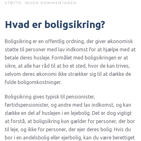
TIL
STØTTE
.
INGEN KOMMENTARER
INFORMATION
FOR
BOLIGSIKRING
Hvad er boligsikring?
OG
BOPÆL
–
HVAD
SKAL
Boligsikring er en offentlig ordning, der giver økonomisk
DU
støtte til personer med lav indkomst for at hjælpe med at
VIDE?
betale deres husleje. Formålet med boligsikringen er at
sikre, at alle har råd til at bo et sted, hvor de kan trives,
selvom deres økonomi ikke strækker sig til at dække de
fulde boligomkostninger.
Boligsikring gives typisk til pensionister,
førtidspensionister, og andre med lav indkomst, og kan
dække en del af huslejen i en lejebolig. Det er dog vigtigt
at forstå, at boligsikring kun gælder for personer, der bor
til leje, og ikke for personer, der ejer deres bolig. Hvis du
bor i en andelsbolig eller ejerbolig, kan du være berettiget