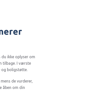
rmerer
s du ikke oplyser om
n tilbage. I værste
e og boligstøtte.
, mens de vurderer,
re åben om din