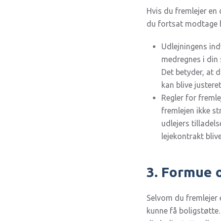
Hvis du fremlejer en d
du fortsat modtage 
Udlejningens ind
medregnes i din 
Det betyder, at 
kan blive justere
Regler for fremlej
fremlejen ikke st
udlejers tilladel
lejekontrakt bliv
3. Formue o
Selvom du fremlejer 
kunne få boligstøtte.