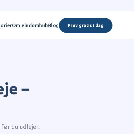
orier
Om eindomhub
Blog
Prøv gratis i dag
je –
?
 før du udlejer.