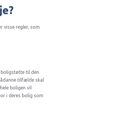
je?
er visse regler, som
boligstøtte til den
sådanne tilfælde skal
ele boligen vil
bor i deres bolig som