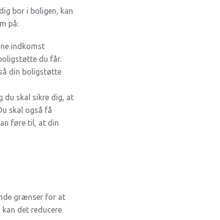
dig bor i boligen, kan
om på:
enne indkomst
ligstøtte du får.
så din boligstøtte
g du skal sikre dig, at
Du skal også få
n føre til, at din
ende grænser for at
, kan det reducere