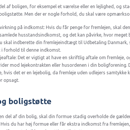
el af boligen, for eksempel et værelse eller en lejlighed, og sta
boligstøtte. Men der er nogle forhold, du skal være opmærks
virkning på indkomst: Hvis du får penge for fremlejen, skal d
samlede husstandsindkomst, og det kan påvirke, hvor meget bo
du skal indberette din fremlejeindtægt til Udbetaling Danmark, 
t i forhold til denne indkomst.
eaftale: Det er vigtigt at have en skriftlig aftale om fremleje, o
rider mod lejekontrakten eller husordenen i din boligforening. 
se, hvis det er en lejebolig, da fremleje uden udlejers samtykke ka
er opsagt.
g boligstøtte
en del af din bolig, skal din formue stadig overholde de gæld
 Hvis du har høj formue eller får ekstra indkomst fra fremlejen