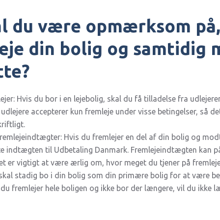
l du være opmærksom på, 
leje din bolig og samtidig
tte?
ejer: Hvis du bor i en lejebolig, skal du få tilladelse fra udlejer
udlejere accepterer kun fremleje under visse betingelser, så det 
iftligt.
fremlejeindtægter: Hvis du fremlejer en del af din bolig og mod
te indtægten til Udbetaling Danmark. Fremlejeindtægten kan på
et er vigtigt at være ærlig om, hvor meget du tjener på fremleje
kal stadig bo i din bolig som din primære bolig for at være ber
 du fremlejer hele boligen og ikke bor der længere, vil du ikke 