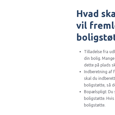
Hvad ska
vil frem
boligstø
Tilladelse fra udl
din bolig. Mange 
dette på plads skr
Indberetning af 
skal du indberet
boligstøtte, så d
Bopælspligt: Du s
boligstøtte. Hvis
boligstøtte.