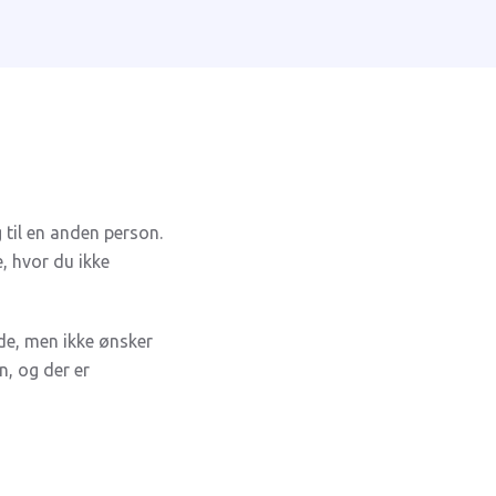
g til en anden person.
, hvor du ikke
ode, men ikke ønsker
n, og der er