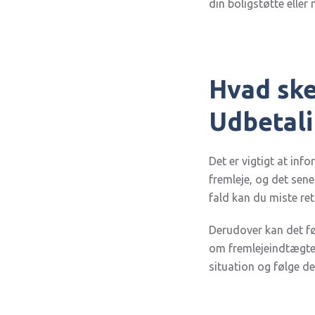
din boligstøtte eller 
Hvad ske
Udbetal
Det er vigtigt at in
fremleje, og det sener
fald kan du miste ret
Derudover kan det fø
om fremlejeindtægten
situation og følge d