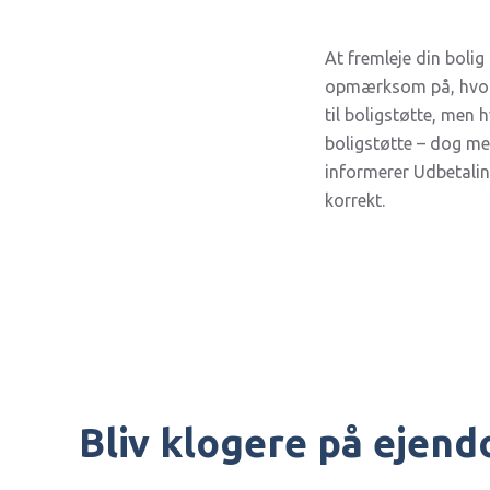
At fremleje din bolig
opmærksom på, hvorda
til boligstøtte, men 
boligstøtte – dog me
informerer Udbetaling
korrekt.
Bliv klogere på ejen