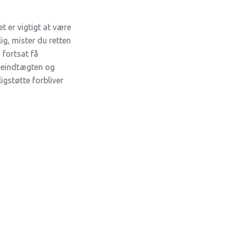
t er vigtigt at være
ig, mister du retten
 fortsat få
ejeindtægten og
igstøtte forbliver