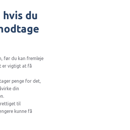
hvis du
 modtage
en, før du kan fremleje
er vigtigt at få
tager penge for det,
virke din
n.
ettiget til
længere kunne få