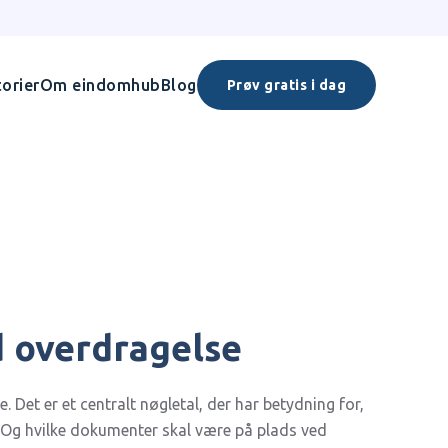
orier
Om eindomhub
Blog
Prøv gratis i dag
 overdragelse
. Det er et centralt nøgletal, der har betydning for,
 Og hvilke dokumenter skal være på plads ved