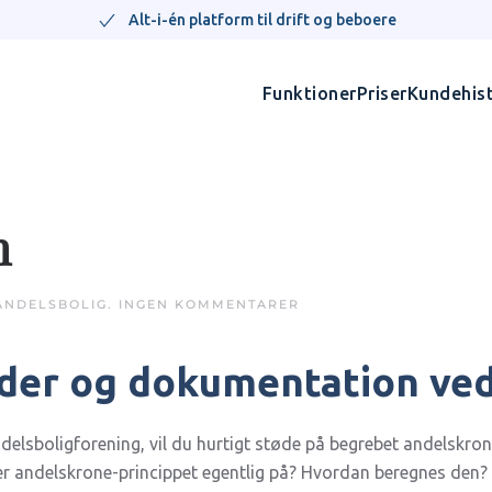
Alt-i-én platform til drift og beboere
Funktioner
Priser
Kundehist
n
TIL
ANDELSBOLIG
.
INGEN KOMMENTARER
FORSTÅ
ANDELSKRONEN
der og dokumentation ved
andelsboligforening, vil du hurtigt støde på begrebet andelskrone
r andelskrone-princippet egentlig på? Hvordan beregnes den?