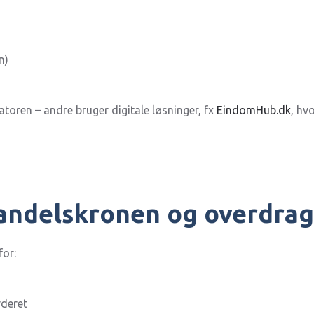
n)
toren – andre bruger digitale løsninger, fx
EindomHub.dk
, hv
andelskronen og overdrag
for:
rderet