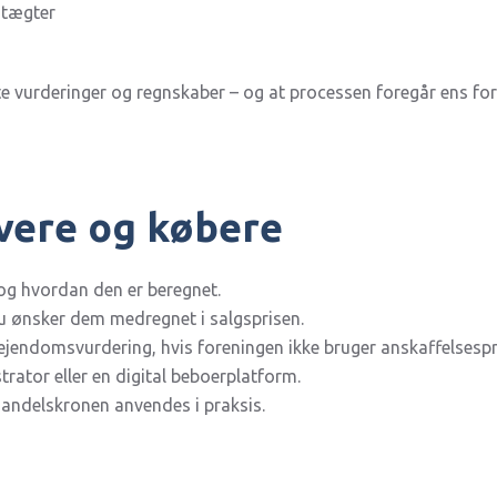
dtægter
rte vurderinger og regnskaber – og at processen foregår ens for 
avere og købere
og hvordan den er beregnet.
du ønsker dem medregnet i salgsprisen.
r ejendomsvurdering, hvis foreningen ikke bruger anskaffelsespr
rator eller en digital beboerplatform.
n andelskronen anvendes i praksis.