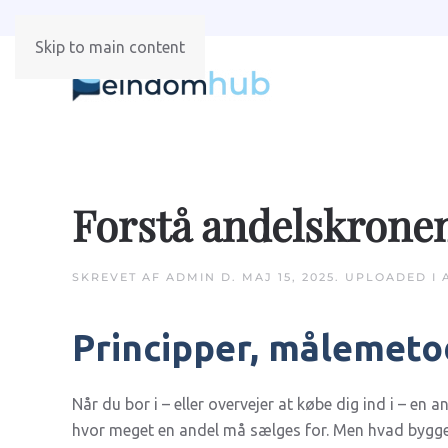
Skip to main content
Forstå andelskrone
SKREVET AF
ADMIN
D.
MAJ 15, 2025
. UPLOADED I
Principper, målemeto
Når du bor i – eller overvejer at købe dig ind i – en 
hvor meget en andel må sælges for. Men hvad bygge