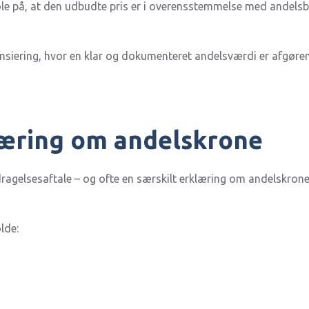
le på, at den udbudte pris er i overensstemmelse med andelsbol
nansiering, hvor en klar og dokumenteret andelsværdi er afgøre
læring om andelskrone
dragelsesaftale – og ofte en særskilt erklæring om andelskrone
lde: