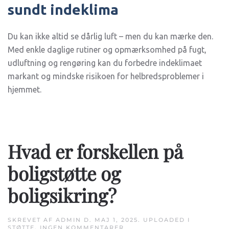
sundt indeklima
Du kan ikke altid se dårlig luft – men du kan mærke den.
Med enkle daglige rutiner og opmærksomhed på fugt,
udluftning og rengøring kan du forbedre indeklimaet
markant og mindske risikoen for helbredsproblemer i
hjemmet.
Hvad er forskellen på
boligstøtte og
boligsikring?
SKREVET AF
ADMIN
D.
MAJ 1, 2025
. UPLOADED I
TIL
STØTTE
.
INGEN KOMMENTARER