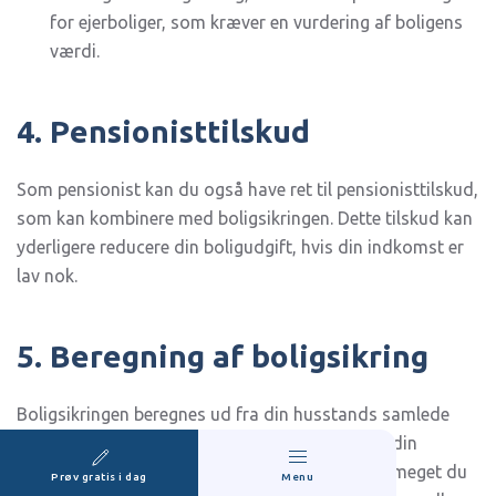
for ejerboliger, som kræver en vurdering af boligens
værdi.
4. Pensionisttilskud
Som pensionist kan du også have ret til pensionisttilskud,
som kan kombinere med boligsikringen. Dette tilskud kan
yderligere reducere din boligudgift, hvis din indkomst er
lav nok.
5. Beregning af boligsikring
Boligsikringen beregnes ud fra din husstands samlede
indkomst og udgifter. Hvis du er pensionist, vil din
pension blive medregnet i beregningen af, hvor meget du
Prøv gratis i dag
Menu