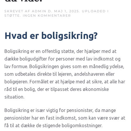
SKREVET AF
ADMIN
D.
MAJ 1, 2025
. UPLOADED I
TIL
STØTTE
.
INGEN KOMMENTARER
REGLER
FOR
BOLIGSIKRING
Hvad er boligsikring?
TIL
PENSIONISTER
–
HVAD
SKAL
Boligsikring er en offentlig støtte, der hjælper med at
DU
dække boligudgifter for personer med lav indkomst og
VIDE?
lav formue. Boligsikringen gives som en månedlig ydelse,
som udbetales direkte til lejeren, andelshaveren eller
boligejeren. Formålet er at hjælpe med at sikre, at alle har
råd til en bolig, der er tilpasset deres økonomiske
situation.
Boligsikring er især vigtig for pensionister, da mange
pensionister har en fast indkomst, som kan være svær at
få til at dække de stigende boligomkostninger.