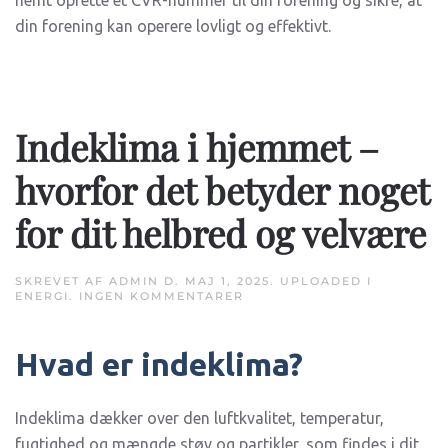
nemt oprette et CVR-nummer til din forening og sikre, at
din forening kan operere lovligt og effektivt.
Indeklima i hjemmet –
hvorfor det betyder noget
for dit helbred og velvære
SKREVET AF
ADMIN
D.
MAJ 1, 2025
. UPLOADED I
TIL
ENERGI
.
INGEN KOMMENTARER
INDEKLIMA
I
HJEMMET
Hvad er indeklima?
–
HVORFOR
DET
BETYDER
NOGET
Indeklima dækker over den luftkvalitet, temperatur,
FOR
fugtighed og mængde støv og partikler, som findes i dit
DIT