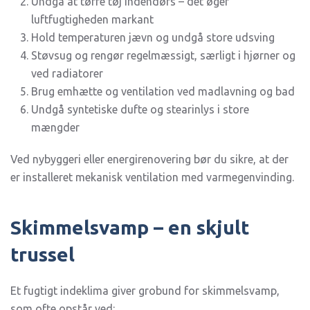
Undgå at tørre tøj indendørs – det øger
luftfugtigheden markant
Hold temperaturen jævn og undgå store udsving
Støvsug og rengør regelmæssigt, særligt i hjørner og
ved radiatorer
Brug emhætte og ventilation ved madlavning og bad
Undgå syntetiske dufte og stearinlys i store
mængder
Ved nybyggeri eller energirenovering bør du sikre, at der
er installeret mekanisk ventilation med varmegenvinding.
Skimmelsvamp – en skjult
trussel
Et fugtigt indeklima giver grobund for skimmelsvamp,
som ofte opstår ved: