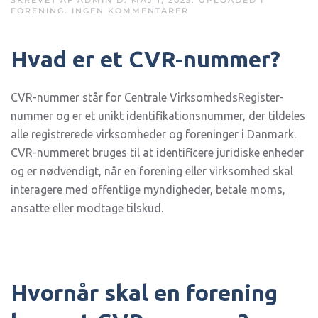
SKREVET AF
ADMIN
D.
MAJ 1, 2025
. UPLOADED I
TIL
FORENING
.
INGEN KOMMENTARER
CVR-
NUMMER
FOR
Hvad er et CVR-nummer?
FORENING
–
HVORDAN
FÅR
DU
CVR-nummer står for Centrale VirksomhedsRegister-
ET
nummer og er et unikt identifikationsnummer, der tildeles
CVR-
NUMMER
alle registrerede virksomheder og foreninger i Danmark.
TIL
DIN
CVR-nummeret bruges til at identificere juridiske enheder
FORENING?
og er nødvendigt, når en forening eller virksomhed skal
interagere med offentlige myndigheder, betale moms,
ansatte eller modtage tilskud.
Hvornår skal en forening