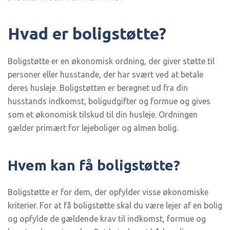
HVAD
ER
FORSKELLEN
Hvad er boligstøtte?
PÅ
BOLIGSTØTTE
OG
BOLIGSIKRING?
Boligstøtte er en økonomisk ordning, der giver støtte til
personer eller husstande, der har svært ved at betale
deres husleje. Boligstøtten er beregnet ud fra din
husstands indkomst, boligudgifter og formue og gives
som et økonomisk tilskud til din husleje. Ordningen
gælder primært for lejeboliger og almen bolig.
Hvem kan få boligstøtte?
Boligstøtte er for dem, der opfylder visse økonomiske
kriterier. For at få boligstøtte skal du være lejer af en bolig
og opfylde de gældende krav til indkomst, formue og