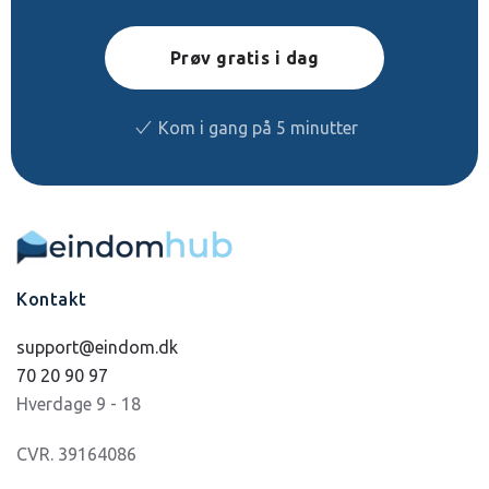
Prøv gratis i dag
Kom i gang på 5 minutter
Kontakt
support@eindom.dk
70 20 90 97
Hverdage 9 - 18
CVR. 39164086