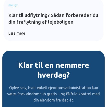
Øvrigt
Klar til udflytning? Sådan forbereder du
din fraflytning af lejeboligen
Læs mere
Klar til en nemmere
hverdag?
Oplev selv, hvor enkelt ejendomsadministration kan
være. Prøv eindomhub gratis – og få fuld kontrol med
din ejendom fra dag ét.