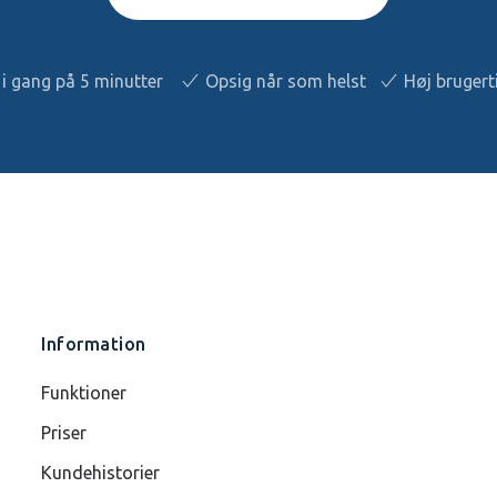
i gang på 5 minutter
Opsig når som helst
Høj brugert
Information
Funktioner
Priser
Kundehistorier