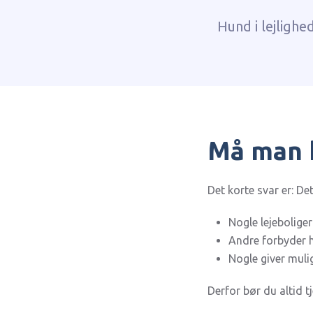
Hund i lejlighe
Må man h
Det korte svar er: D
Nogle lejebolige
Andre forbyder 
Nogle giver mul
Derfor bør du altid tj