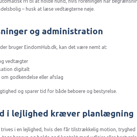
automatisk fri til at holde hund, hvis foreningen har begrænsn
delsbolig – husk at læse vedtægterne nøje.
sninger og administration
, der bruger EindomHub.dk, kan det være nemt at:
og vedtægter
tion digitalt
om godkendelse eller afslag
tighed og sparer tid for både beboere og bestyrelse.
d i lejlighed kræver planlægning
trives i en lejlighed, hvis den får tilstrækkelig motion, tryg