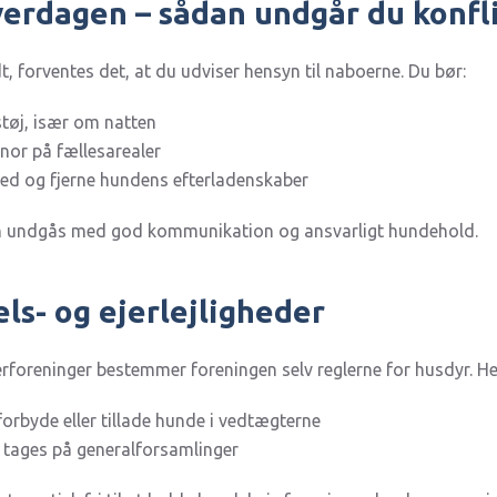
verdagen – sådan undgår du konfl
t, forventes det, at du udviser hensyn til naboerne. Du bør:
tøj, især om natten
nor på fællesarealer
hed og fjerne hundens efterladenskaber
n undgås med god kommunikation og ansvarligt hundehold.
ls- og ejerlejligheder
jerforeninger bestemmer foreningen selv reglerne for husdyr. H
forbyde eller tillade hunde i vedtægterne
 tages på generalforsamlinger