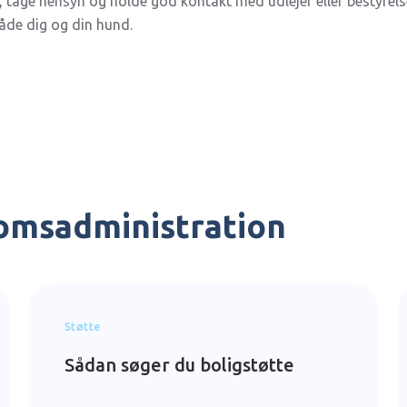
e, tage hensyn og holde god kontakt med udlejer eller bestyrel
åde dig og din hund.
domsadministration
Støtte
Sådan søger du boligstøtte