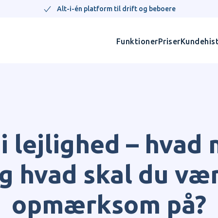
Alt-i-én platform til drift og beboere
Funktioner
Priser
Kundehist
i lejlighed – hvad 
g hvad skal du væ
opmærksom på?