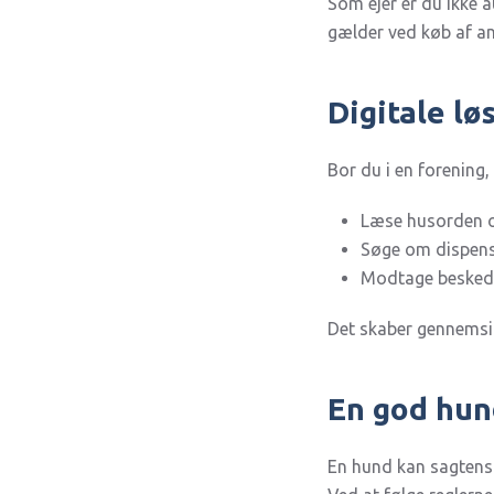
Som ejer er du ikke 
gælder ved køb af an
Digitale lø
Bor du i en forening
Læse husorden 
Søge om dispensa
Modtage besked 
Det skaber gennemsig
En god hun
En hund kan sagtens 