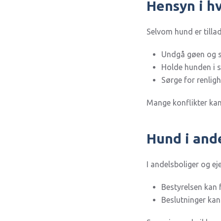
Hensyn i h
Selvom hund er tillad
Undgå gøen og s
Holde hunden i s
Sørge for renlig
Mange konflikter ka
Hund i ande
I andelsboliger og e
Bestyrelsen kan 
Beslutninger kan