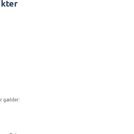
ikter
er gælder: