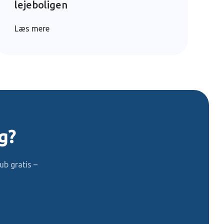
lejeboligen
Læs mere
g?
b gratis –