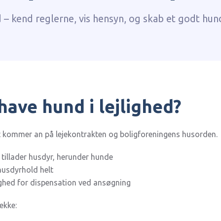
d – kend reglerne, vis hensyn, og skab et godt hun
ave hund i lejlighed?
et kommer an på lejekontrakten og boligforeningens husorden.
r tillader husdyr, herunder hunde
husdyrhold helt
ighed for dispensation ved ansøgning
ekke: