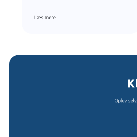
Læs mere
K
Oplev sel