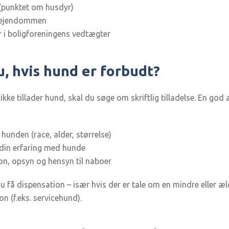
 (punktet om husdyr)
 ejendommen
er i boligforeningens vedtægter
, hvis hund er forbudt?
 ikke tillader hund, skal du søge om skriftlig tilladelse. En god
 hunden (race, alder, størrelse)
din erfaring med hunde
on, opsyn og hensyn til naboer
du få dispensation – især hvis der er tale om en mindre eller æl
n (f.eks. servicehund).