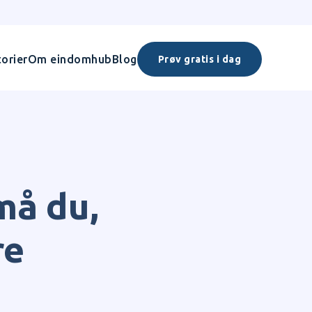
orier
Om eindomhub
Blog
Prøv gratis i dag
må du,
re