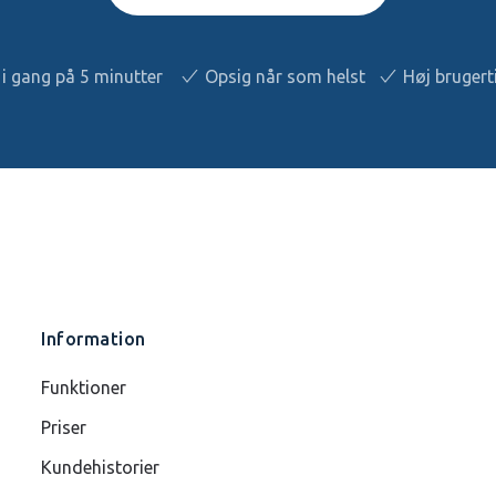
i gang på 5 minutter
Opsig når som helst
Høj brugert
Information
Funktioner
Priser
Kundehistorier