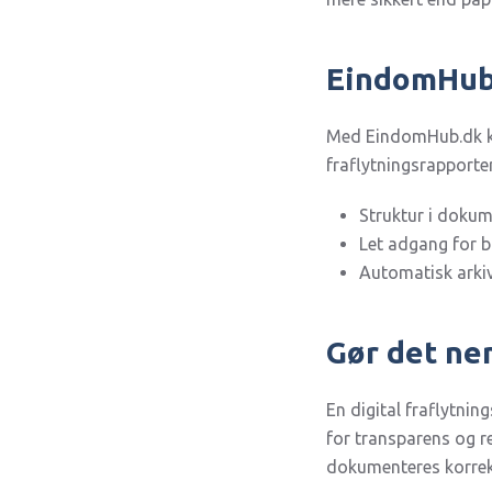
EindomHub.
Med EindomHub.dk ka
fraflytningsrapporter
Struktur i doku
Let adgang for b
Automatisk arki
Gør det ne
En digital fraflytni
for transparens og re
dokumenteres korrekt