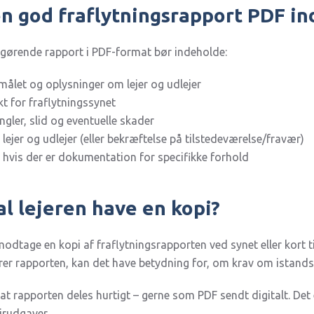
en god fraflytningsrapport PDF i
tgørende rapport i PDF-format bør indeholde:
målet og oplysninger om lejer og udlejer
t for fraflytningssynet
gler, slid og eventuelle skader
 lejer og udlejer (eller bekræftelse på tilstedeværelse/fravær)
 hvis der er dokumentation for specifikke forhold
l lejeren have en kopi?
t modtage en kopi af fraflytningsrapporten ved synet eller kort t
erer rapporten, kan det have betydning for, om krav om istands
, at rapporten deles hurtigt – gerne som PDF sendt digitalt. Det
irudgaver.