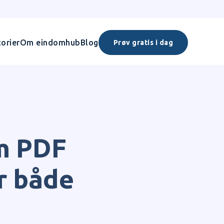
orier
Om eindomhub
Blog
Prøv gratis i dag
om PDF
or både