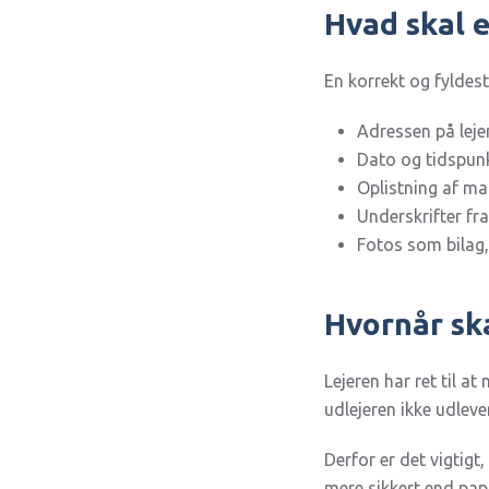
Hvad skal 
En korrekt og fyldes
Adressen på leje
Dato og tidspunk
Oplistning af man
Underskrifter fra
Fotos som bilag,
Hvornår ska
Lejeren har ret til a
udlejeren ikke udlev
Derfor er det vigtigt
mere sikkert end pap