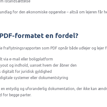
om istandsættelse
ndlag for den økonomiske opgørelse – altså om lejeren får hele
 PDF-formatet en fordel?
 fraflytningsrapporten som PDF opnår både udlejer og lejer fl
alt via e-mail eller boligplatform
layout og indhold, uanset hvem der åbner den
digitalt for juridisk gyldighed
 digitale systemer eller dokumentstyring
en entydig og uforanderlig dokumentation, der ikke kan ændr
d for begge parter.