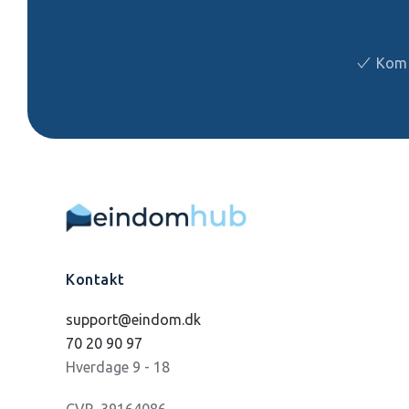
Kom 
Kontakt
support@eindom.dk
70 20 90 97
Hverdage 9 - 18
CVR. 39164086