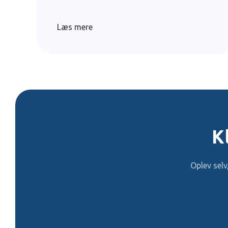
Læs mere
K
Oplev sel