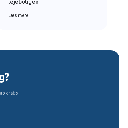
lejeboligen
Læs mere
g?
b gratis –