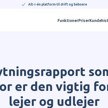
Alt-i-én platform til drift og beboere
Funktioner
Priser
Kundehist
ytningsrapport s
or er den vigtig f
lejer og udlejer