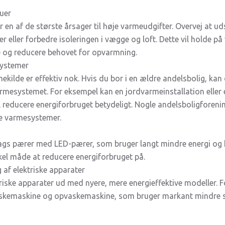
duer
er en af de største årsager til høje varmeudgifter. Overvej at u
 eller forbedre isoleringen i vægge og loft. Dette vil holde på
 og reducere behovet for opvarmning.
systemer
ekilde er effektiv nok. Hvis du bor i en ældre andelsbolig, kan
armesystemet. For eksempel kan en jordvarmeinstallation eller e
 reducere energiforbruget betydeligt. Nogle andelsboligforening
le varmesystemer.
gs pærer med LED-pærer, som bruger langt mindre energi og 
nkel måde at reducere energiforbruget på.
 af elektriske apparater
triske apparater ud med nyere, mere energieffektive modeller. 
skemaskine og opvaskemaskine, som bruger markant mindre 