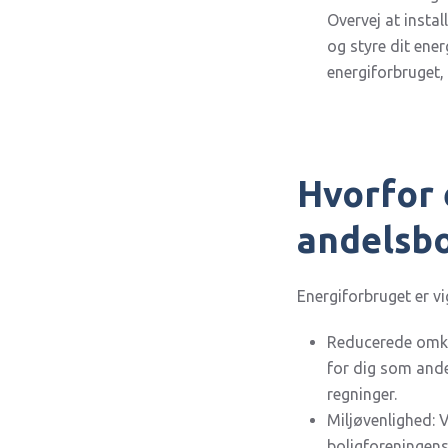
Overvej at insta
og styre dit ene
energiforbruget,
Hvorfor 
andelsbo
Energiforbruget er vi
Reducerede omkos
for dig som andel
regninger.
Miljøvenlighed: V
boligforeningens