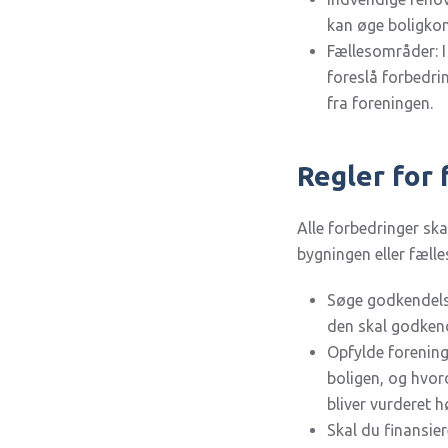
kan øge boligkom
Fællesområder: I
foreslå forbedri
fra foreningen.
Regler for 
Alle forbedringer sk
bygningen eller fælles
Søge godkendelse
den skal godkend
Opfylde forening
boligen, og hvor
bliver vurderet h
Skal du finansier