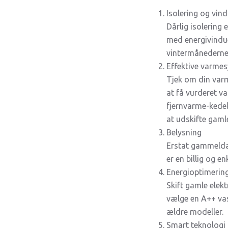
Isolering og vin
Dårlig isolering 
med energivinduer
vintermånederne
Effektive varme
Tjek om din varm
at få vurderet v
fjernvarme-kedel
at udskifte gam
Belysning
Erstat gammelda
er en billig og e
Energioptimering
Skift gamle elek
vælge en A++ va
ældre modeller.
Smart teknologi