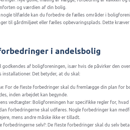
forten og værdien af din bolig.
 nogle tilfælde kan du forbedre de fælles områder i boligforeni
nger til gårdmiljøet eller fælles opbevaringsplads. Dette kræv
forbedringer i andelsbolig
al godkendes af boligforeningen, især hvis de påvirker den ove
 installationer. Det betyder, at du skal:
: For de fleste forbedringer skal du fremlægge din plan for b
es, inden arbejdet kan begynde.
ens vedtægter: Boligforeningen har specifikke regler for, hvad
dan forbedringerne skal udføres. Nogle forbedringer kan medfø
øjere, mens andre måske ikke er tilladt.
e forbedringerne selv?: De fleste forbedringer skal du selv beta