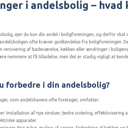
nger i andelsbolig – hvad 
lsbolig, ejer du kun din andel i boligforeningen, og derfor s
i andelsboligen ofte kræver godkendelse fra boligforeningen. D
 renovering af badeværelse, køkken eller ændringer i boligens
e nemmere at få tilladelse, men det er stadig vigtigt at kende 
 forbedre i din andelsbolig?
nger, som andelshavere ofte foretager, omfatter:
r: Installation af nye vinduer, bedre isolering, effektiviserin
ektriske apparater.
eringer: Nye gulve, maling af vægge, forbedring af køkken og