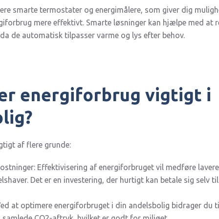
llere smarte termostater og energimålere, som giver dig mulig
rgiforbrug mere effektivt. Smarte løsninger kan hjælpe med at 
 da de automatisk tilpasser varme og lys efter behov.
er energiforbrug vigtigt i
lig?
gtigt af flere grunde:
tninger: Effektivisering af energiforbruget vil medføre laver
shaver. Det er en investering, der hurtigt kan betale sig selv 
ed at optimere energiforbruget i din andelsbolig bidrager du ti
 samlede CO2-aftryk, hvilket er godt for miljøet.