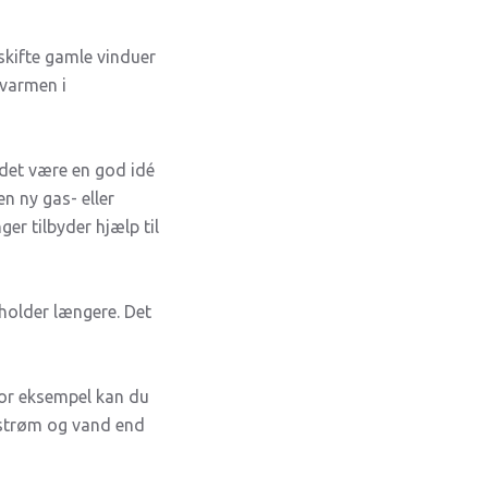
dskifte gamle vinduer
 varmen i
 det være en god idé
n ny gas- eller
er tilbyder hjælp til
holder længere. Det
For eksempel kan du
strøm og vand end