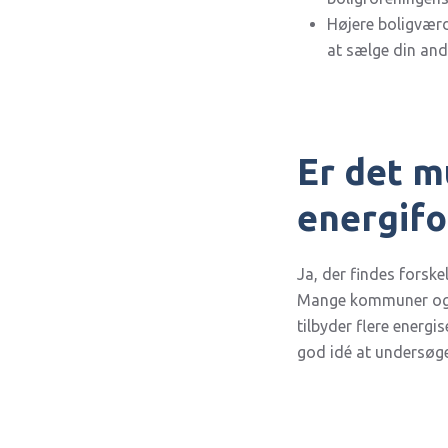
Højere boligværdi
at sælge din and
Er det mu
energifo
Ja, der findes forske
Mange kommuner og st
tilbyder flere energi
god idé at undersøge