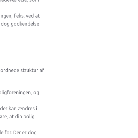
ngen, f.eks. ved at
er dog godkendelse
rordnede struktur af
oligforeningen, og
 der kan ændres i
re, at din bolig
le for. Der er dog