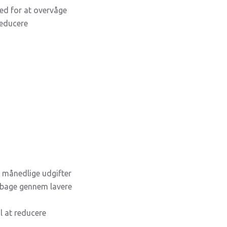
hed for at overvåge
reducere
e månedlige udgifter
tilbage gennem lavere
l at reducere