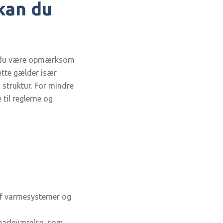
kan du
kal du være opmærksom
ette gælder især
 struktur. For mindre
til reglerne og
g af varmesystemer og
 badeværelse, som