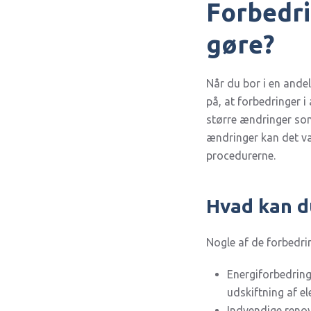
Forbedri
gøre?
Når du bor i en ande
på, at forbedringer 
større ændringer som
ændringer kan det vær
procedurerne.
Hvad kan du
Nogle af de forbedri
Energiforbedringe
udskiftning af el
Indvendige renov