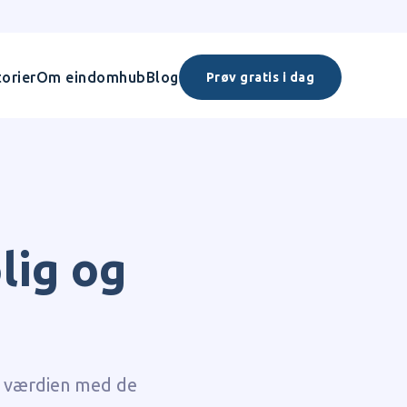
orier
Om eindomhub
Blog
Prøv gratis i dag
lig og
g værdien med de