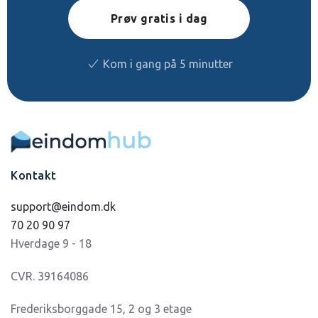
Prøv gratis i dag
Kom i gang på 5 minutter
Kontakt
support@eindom.dk
70 20 90 97
Hverdage 9 - 18
CVR. 39164086
Frederiksborggade 15, 2 og 3 etage